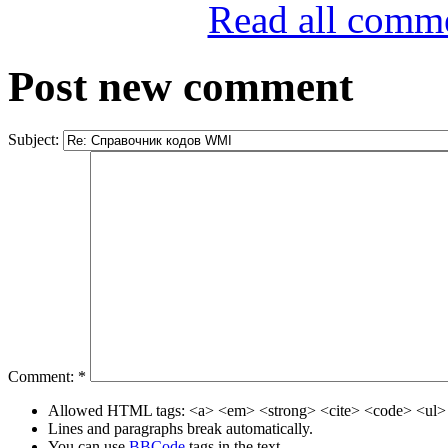
Read all comm
Post new comment
Subject:
Comment:
*
Allowed HTML tags: <a> <em> <strong> <cite> <code> <ul> 
Lines and paragraphs break automatically.
You can use
BBCode
tags in the text.