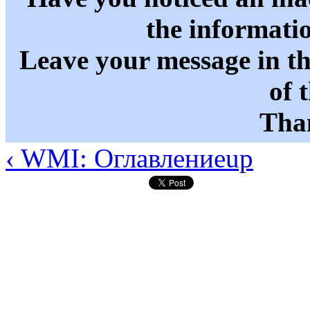
the informati
Leave your message in t
of 
Than
‹ WMI: Оглавление
up