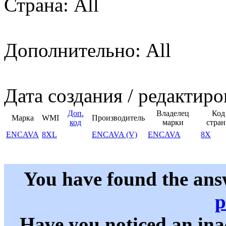
Страна: All
Дополнительно: All
Дата создания / редактиро
Доп.
Владелец
Код
Марка
WMI
Производитель
код
марки
стра
ENCAVA
8XL
ENCAVA (V)
ENCAVA
8X
You have found the ans
p
Have you noticed an in