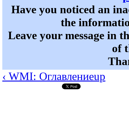
Have you noticed an in
the informati
Leave your message in t
of 
Than
‹ WMI: Оглавление
up