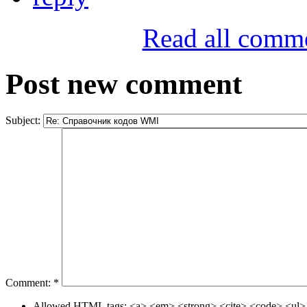
Read all comm
Post new comment
Subject:
Comment:
*
Allowed HTML tags: <a> <em> <strong> <cite> <code> <ul> 