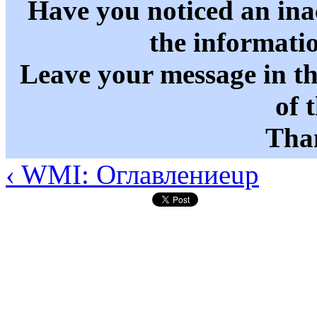
Have you noticed an in
the informati
Leave your message in t
of 
Than
‹ WMI: Оглавление
up