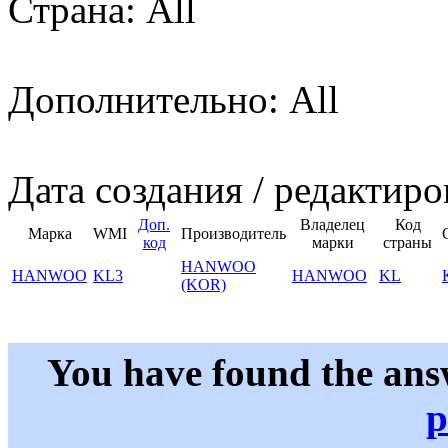
Страна: All
Дополнительно: All
Дата создания / редактиро
Доп.
Владелец
Код
Марка
WMI
Производитель
код
марки
страны
HANWOO
HANWOO
KL3
HANWOO
KL
(KOR)
You have found the ans
p