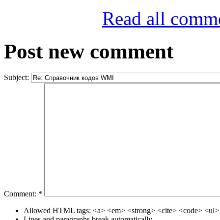
Read all comm
Post new comment
Subject:
Comment:
*
Allowed HTML tags: <a> <em> <strong> <cite> <code> <ul> 
Lines and paragraphs break automatically.