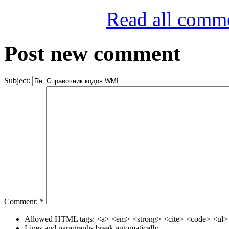
Read all comm
Post new comment
Subject:
Comment:
*
Allowed HTML tags: <a> <em> <strong> <cite> <code> <ul> 
Lines and paragraphs break automatically.