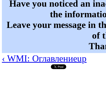
Have you noticed an in
the informati
Leave your message in t
of 
Than
‹ WMI: Оглавление
up