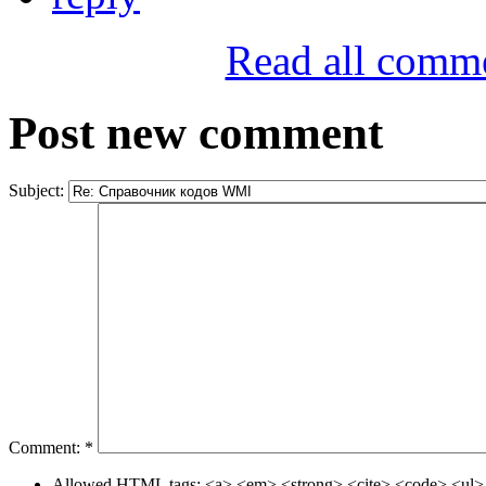
Read all comm
Post new comment
Subject:
Comment:
*
Allowed HTML tags: <a> <em> <strong> <cite> <code> <ul> 