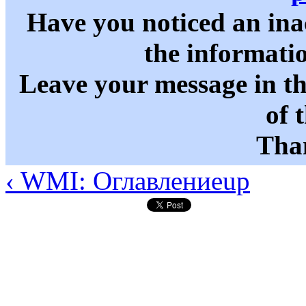
Have you noticed an in
the informati
Leave your message in t
of 
Than
‹ WMI: Оглавление
up