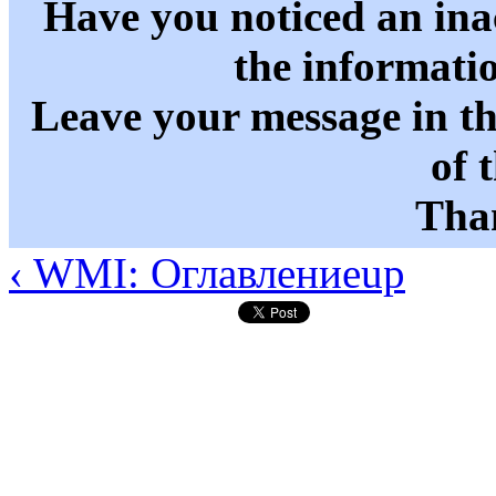
Have you noticed an in
the informati
Leave your message in t
of 
Than
‹ WMI: Оглавление
up