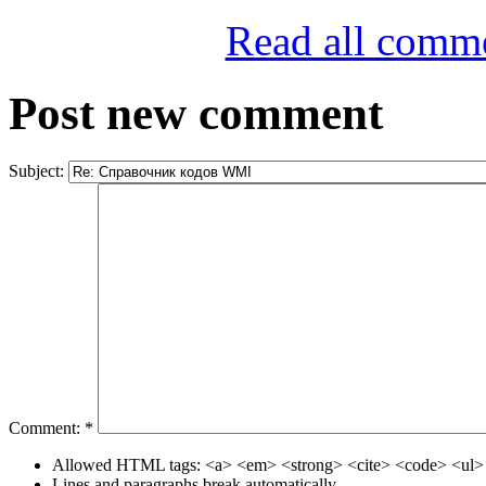
Read all comm
Post new comment
Subject:
Comment:
*
Allowed HTML tags: <a> <em> <strong> <cite> <code> <ul> 
Lines and paragraphs break automatically.