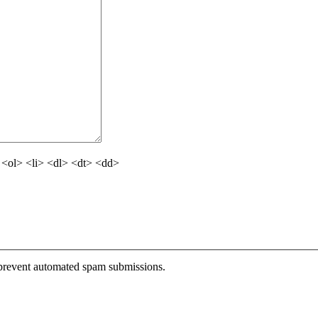
<ol> <li> <dl> <dt> <dd>
o prevent automated spam submissions.