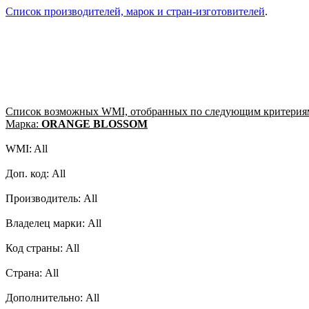
Список производителей, марок и стран-изготовителей
.
Список возможных WMI, отобранных по следующим критерия
Марка:
ORANGE BLOSSOM
WMI: All
Доп. код: All
Производитель: All
Владелец марки: All
Код страны: All
Страна: All
Дополнительно: All