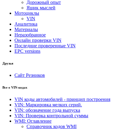
Дорожный опыт
Ящик мыслей
Мотоциклы
VIN
Аналитика
Материалы
Неразобранное
Онлайн проверки VIN
Последние проверенные VIN
EPC versions
Друзья
Сайт Резников
Все о VIN-кодах
VIN коды автомобилей - принцип построения
VIN: Маркировка мелких серий.
VIN: обозначение года выпуска
VIN: Проверка контрольной суммы
WMI: Оглавление
Справочник кодов WMI