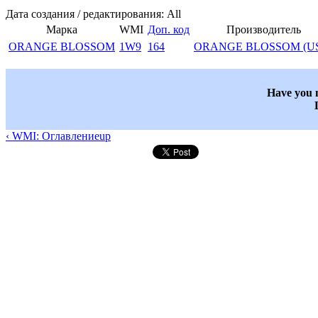
Дата создания / редактирования: All
Марка
WMI
Доп. код
Производитель
ORANGE BLOSSOM
1W9
164
ORANGE BLOSSOM (U
Have you n
‹ WMI: Оглавление
up