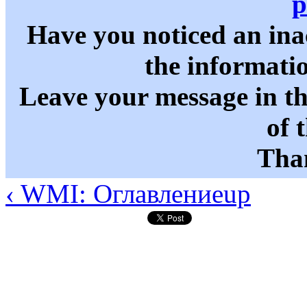
p
Have you noticed an in
the informati
Leave your message in t
of 
Than
‹ WMI: Оглавление
up