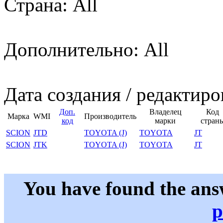
Страна: All
Дополнительно: All
Дата создания / редактиро
Доп.
Владелец
Код
Марка
WMI
Производитель
код
марки
стран
SCION
JTD
TOYOTA (J)
TOYOTA
JT
SCION
JTK
TOYOTA (J)
TOYOTA
JT
You have found the ans
p