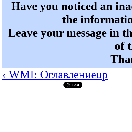
Have you noticed an in
the informati
Leave your message in t
of 
Than
‹ WMI: Оглавление
up