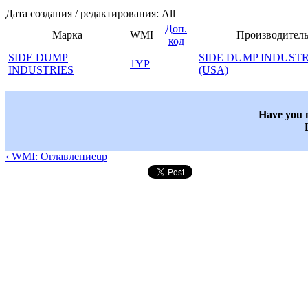
Дата создания / редактирования: All
Доп.
Марка
WMI
Производител
код
SIDE DUMP
SIDE DUMP INDUSTR
1YP
INDUSTRIES
(USA)
Have you n
‹ WMI: Оглавление
up