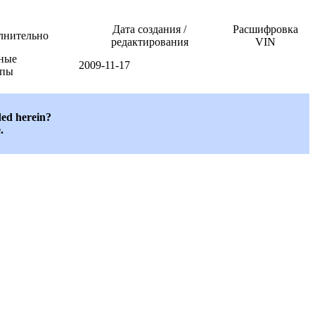
Дата создания /
Расшифровка
лнительно
редактирования
VIN
ные
2009-11-17
епы
ded herein?
.