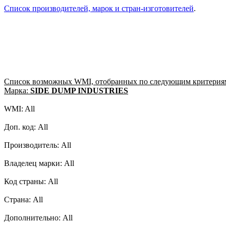
Список производителей, марок и стран-изготовителей
.
Список возможных WMI, отобранных по следующим критерия
Марка:
SIDE DUMP INDUSTRIES
WMI: All
Доп. код: All
Производитель: All
Владелец марки: All
Код страны: All
Страна: All
Дополнительно: All