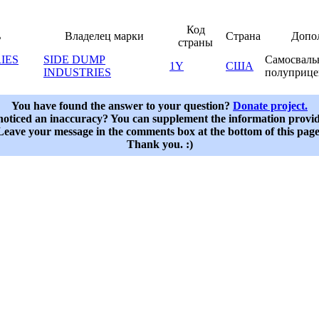
Код
ь
Владелец марки
Страна
Допо
страны
IES
SIDE DUMP
Самосваль
1Y
США
INDUSTRIES
полуприц
You have found the answer to your question?
Donate project.
oticed an inaccuracy? You can supplement the information provi
Leave your message in the comments box at the bottom of this page
Thank you. :)