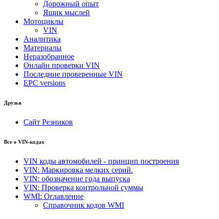
Дорожный опыт
Ящик мыслей
Мотоциклы
VIN
Аналитика
Материалы
Неразобранное
Онлайн проверки VIN
Последние проверенные VIN
EPC versions
Друзья
Сайт Резников
Все о VIN-кодах
VIN коды автомобилей - принцип построения
VIN: Маркировка мелких серий.
VIN: обозначение года выпуска
VIN: Проверка контрольной суммы
WMI: Оглавление
Справочник кодов WMI