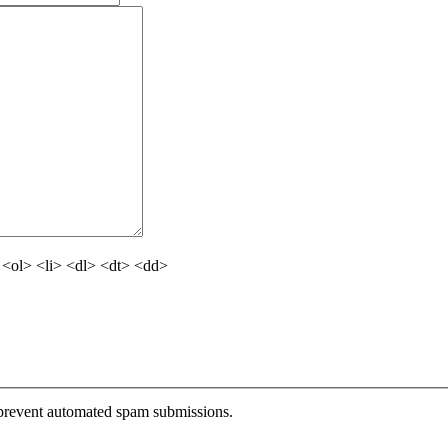
<ol> <li> <dl> <dt> <dd>
o prevent automated spam submissions.