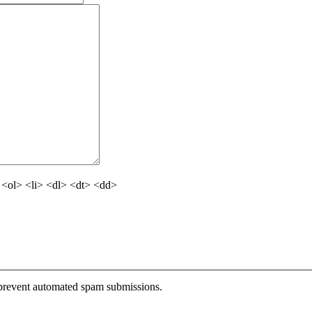
<ol> <li> <dl> <dt> <dd>
o prevent automated spam submissions.