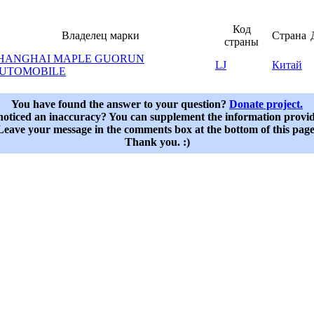
Код
Владелец марки
Страна
страны
HANGHAI MAPLE GUORUN
LJ
Китай
UTOMOBILE
You have found the answer to your question?
Donate project.
oticed an inaccuracy? You can supplement the information provi
Leave your message in the comments box at the bottom of this page
Thank you. :)