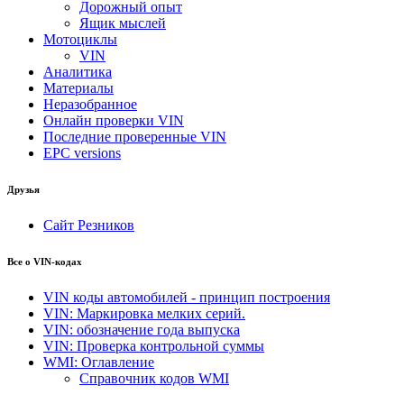
Дорожный опыт
Ящик мыслей
Мотоциклы
VIN
Аналитика
Материалы
Неразобранное
Онлайн проверки VIN
Последние проверенные VIN
EPC versions
Друзья
Сайт Резников
Все о VIN-кодах
VIN коды автомобилей - принцип построения
VIN: Маркировка мелких серий.
VIN: обозначение года выпуска
VIN: Проверка контрольной суммы
WMI: Оглавление
Справочник кодов WMI