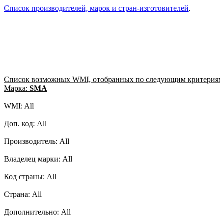
Список производителей, марок и стран-изготовителей
.
Список возможных WMI, отобранных по следующим критерия
Марка:
SMA
WMI: All
Доп. код: All
Производитель: All
Владелец марки: All
Код страны: All
Страна: All
Дополнительно: All