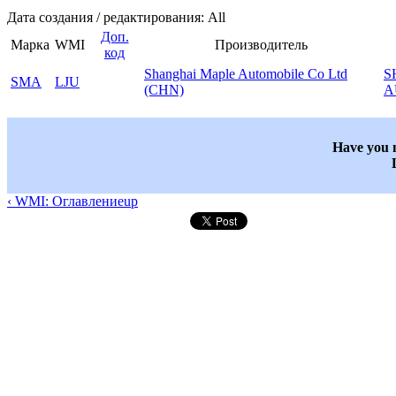
Дата создания / редактирования: All
Доп.
Марка
WMI
Производитель
код
Shanghai Maple Automobile Co Ltd
S
SMA
LJU
(CHN)
A
Have you n
‹ WMI: Оглавление
up