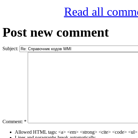
Read all comm
Post new comment
Subject:
Comment:
*
Allowed HTML tags: <a> <em> <strong> <cite> <code> <ul> 
Lines and paragraphs break automatically.