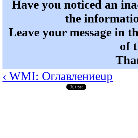
Have you noticed an in
the informati
Leave your message in t
of 
Than
‹ WMI: Оглавление
up