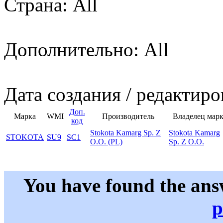
Страна: All
Дополнительно: All
Дата создания / редактиро
Доп.
Марка
WMI
Производитель
Владелец мар
код
Stokota Kamarg Sp. Z
Stokota Kamarg
STOKOTA
SU9
SC1
O.O. (PL)
Sp. Z O.O.
You have found the ans
p