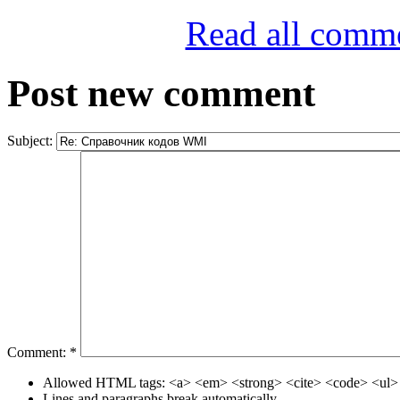
Read all comm
Post new comment
Subject:
Comment:
*
Allowed HTML tags: <a> <em> <strong> <cite> <code> <ul> 
Lines and paragraphs break automatically.