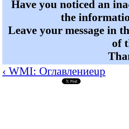
Have you noticed an in
the informati
Leave your message in t
of 
Than
‹ WMI: Оглавление
up