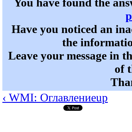
You have found the ans
p
Have you noticed an in
the informati
Leave your message in t
of 
Than
‹ WMI: Оглавление
up