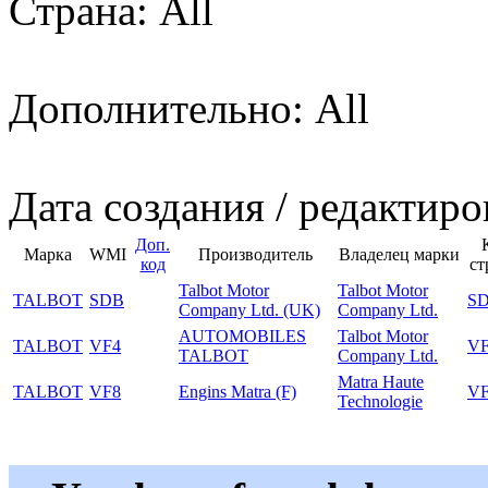
Страна: All
Дополнительно: All
Дата создания / редактиро
Доп.
Марка
WMI
Производитель
Владелец марки
код
ст
Talbot Motor
Talbot Motor
TALBOT
SDB
S
Company Ltd. (UK)
Company Ltd.
AUTOMOBILES
Talbot Motor
TALBOT
VF4
V
TALBOT
Company Ltd.
Matra Haute
TALBOT
VF8
Engins Matra (F)
V
Technologie