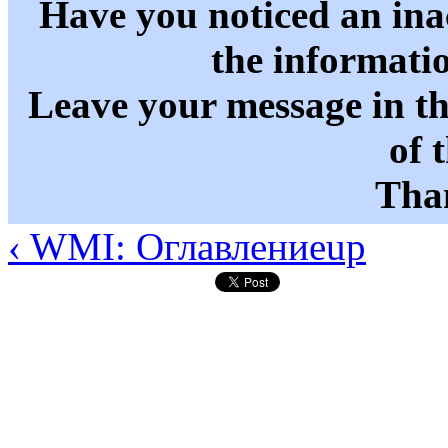
Have you noticed an in
the informati
Leave your message in t
of 
Than
‹ WMI: Оглавление
up