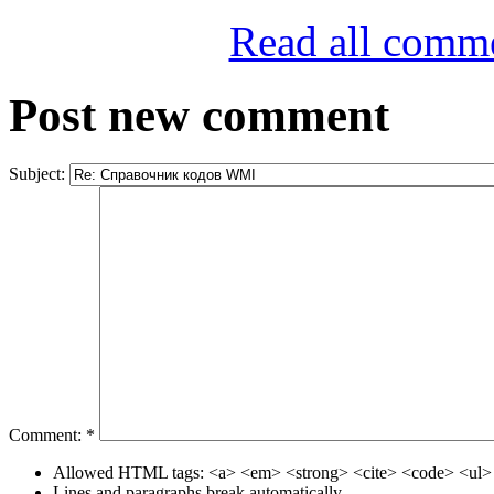
Read all comm
Post new comment
Subject:
Comment:
*
Allowed HTML tags: <a> <em> <strong> <cite> <code> <ul> 
Lines and paragraphs break automatically.