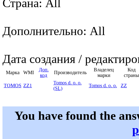
Страна: All
Дополнительно: All
Дата создания / редактиро
Доп.
Владелец
Код
Марка
WMI
Производитель
код
марки
страны
Tomos d. o. o.
TOMOS
ZZ1
Tomos d. o. o.
ZZ
(SL)
You have found the ans
p