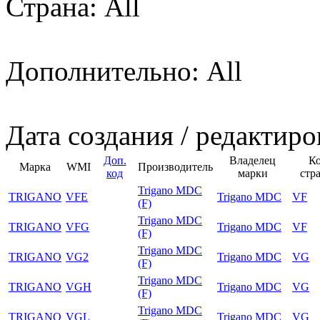
Страна: All
Дополнительно: All
Дата создания / редактиро
Доп.
Владелец
К
Марка
WMI
Производитель
код
марки
стр
Trigano MDC
TRIGANO
VFE
Trigano MDC
VF
(F)
Trigano MDC
TRIGANO
VFG
Trigano MDC
VF
(F)
Trigano MDC
TRIGANO
VG2
Trigano MDC
VG
(F)
Trigano MDC
TRIGANO
VGH
Trigano MDC
VG
(F)
Trigano MDC
TRIGANO
VGL
Trigano MDC
VG