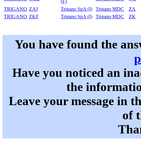
(F)
TRIGANO
ZAJ
Trigano SpA (I)
Trigano MDC
ZA
TRIGANO
ZKF
Trigano SpA (I)
Trigano MDC
ZK
You have found the ans
p
Have you noticed an in
the informati
Leave your message in t
of 
Than