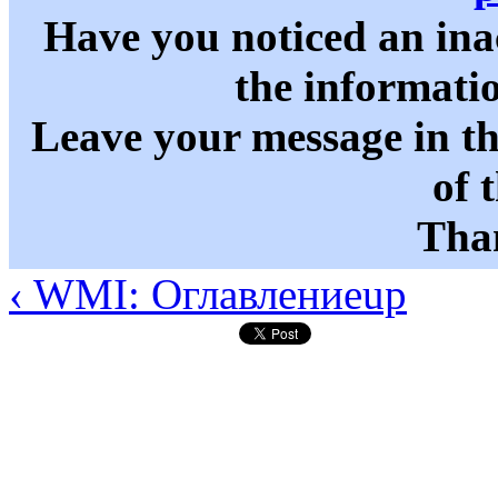
Have you noticed an in
the informati
Leave your message in t
of 
Than
‹ WMI: Оглавление
up