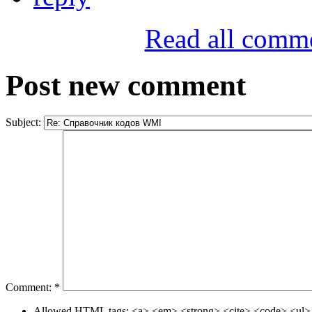
Read all comm
Post new comment
Subject:
Comment:
*
Allowed HTML tags: <a> <em> <strong> <cite> <code> <ul> 