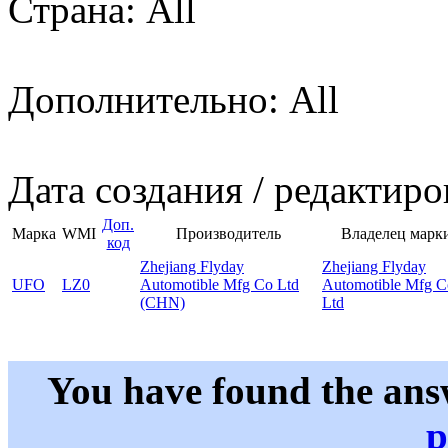
Страна: All
Дополнительно: All
Дата создания / редактиро
Доп.
Марка
WMI
Производитель
Владелец марк
код
Zhejiang Flyday
Zhejiang Flyday
UFO
LZ0
Automotible Mfg Co Ltd
Automotible Mfg C
(CHN)
Ltd
You have found the ans
p