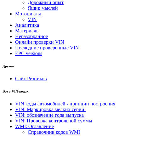
Дорожный опыт
Ящик мыслей
Мотоциклы
VIN
Аналитика
Материалы
Неразобранное
Онлайн проверки VIN
Последние проверенные VIN
EPC versions
Друзья
Сайт Резников
Все о VIN-кодах
VIN коды автомобилей - принцип построения
VIN: Маркировка мелких серий.
VIN: обозначение года выпуска
VIN: Проверка контрольной суммы
WMI: Оглавление
Справочник кодов WMI