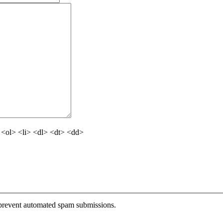
<ol> <li> <dl> <dt> <dd>
o prevent automated spam submissions.