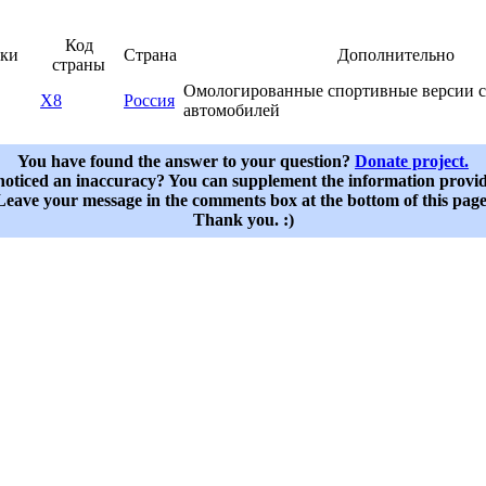
Код
рки
Страна
Дополнительно
страны
Омологированные спортивные версии 
X8
Россия
автомобилей
You have found the answer to your question?
Donate project.
oticed an inaccuracy? You can supplement the information provi
Leave your message in the comments box at the bottom of this page
Thank you. :)