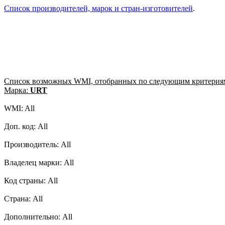
Список производителей, марок и стран-изготовителей
.
Список возможных WMI, отобранных по следующим критерия
Марка:
URT
WMI: All
Доп. код: All
Производитель: All
Владелец марки: All
Код страны: All
Страна: All
Дополнительно: All