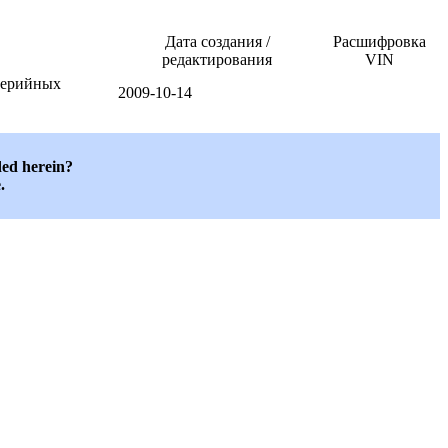
Дата создания /
Расшифровка
редактирования
VIN
серийных
2009-10-14
ded herein?
.