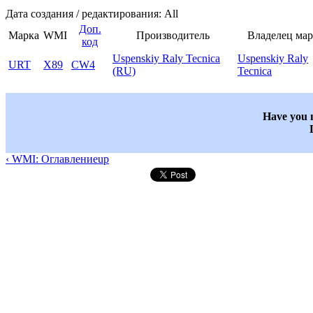
Дата создания / редактирования: All
Доп.
Марка
WMI
Производитель
Владелец ма
код
Uspenskiy Raly Tecnica
Uspenskiy Raly
URT
X89
CW4
(RU)
Tecnica
Have you n
‹ WMI: Оглавление
up