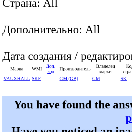
Страна: All
Дополнительно: All
Дата создания / редактиро
Доп.
Владелец
Ко
Марка
WMI
Производитель
код
марки
стр
VAUXHALL
SKF
GM (GB)
GM
SK
You have found the ans
p
Have you noticed an in