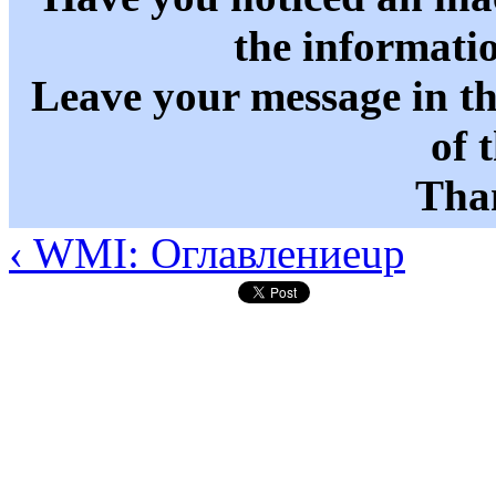
the informati
Leave your message in t
of 
Than
‹ WMI: Оглавление
up