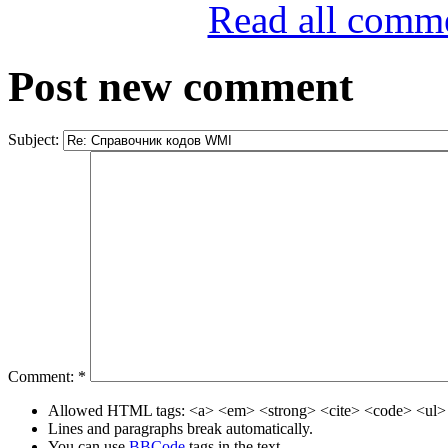
Read all comm
Post new comment
Subject:
Comment:
*
Allowed HTML tags: <a> <em> <strong> <cite> <code> <ul> 
Lines and paragraphs break automatically.
You can use
BBCode
tags in the text.