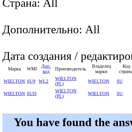
Страна: All
Дополнительно: All
Дата создания / редактиро
Доп.
Владелец
Код
Марка
WMI
Производитель
код
марки
стран
WIELTON
WIELTON
SU9
WL2
WIELTON
SU
(PL)
WIELTON
WIELTON
SUD
WIELTON
SU
(PL)
You have found the ans