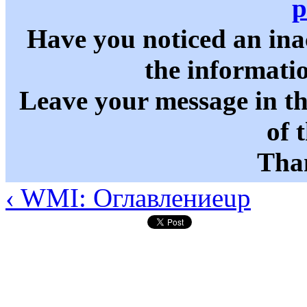
p
Have you noticed an in
the informati
Leave your message in t
of 
Than
‹ WMI: Оглавление
up