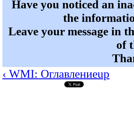
Have you noticed an in
the informati
Leave your message in t
of 
Than
‹ WMI: Оглавление
up