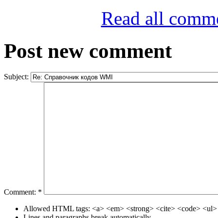
Read all comm
Post new comment
Subject:
Comment:
*
Allowed HTML tags: <a> <em> <strong> <cite> <code> <ul> 
Lines and paragraphs break automatically.