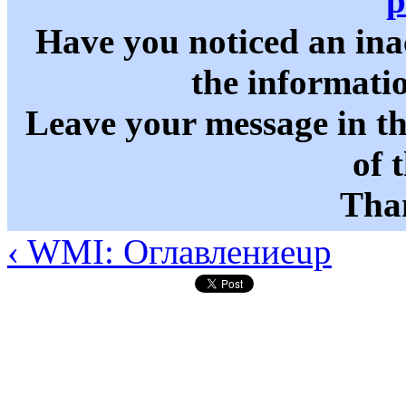
p
Have you noticed an in
the informati
Leave your message in t
of 
Than
‹ WMI: Оглавление
up