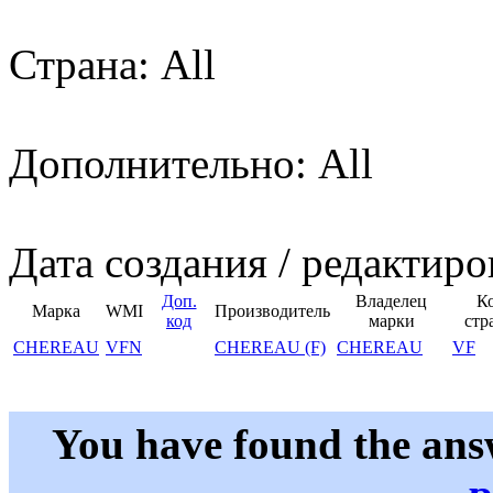
Страна: All
Дополнительно: All
Дата создания / редактиро
Доп.
Владелец
К
Марка
WMI
Производитель
код
марки
стр
CHEREAU
VFN
CHEREAU (F)
CHEREAU
VF
You have found the ans