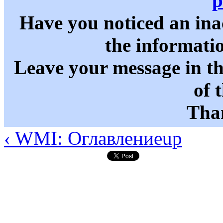
p
Have you noticed an in
the informati
Leave your message in t
of 
Than
‹ WMI: Оглавление
up