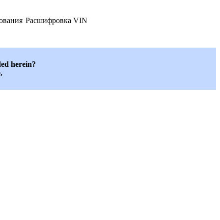
рования
Расшифровка VIN
ded herein?
.