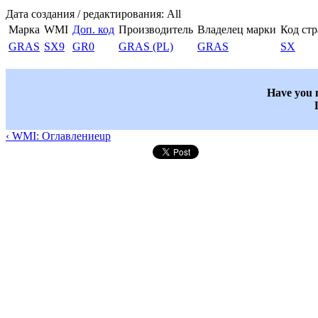
Дата создания / редактирования: All
Марка
WMI
Доп. код
Производитель
Владелец марки
Код ст
GRAS
SX9
GR0
GRAS (PL)
GRAS
SX
Have you n
‹ WMI: Оглавление
up