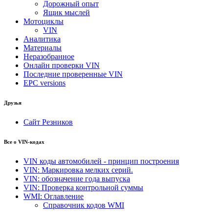
Дорожный опыт
Ящик мыслей
Мотоциклы
VIN
Аналитика
Материалы
Неразобранное
Онлайн проверки VIN
Последние проверенные VIN
EPC versions
Друзья
Сайт Резников
Все о VIN-кодах
VIN коды автомобилей - принцип построения
VIN: Маркировка мелких серий.
VIN: обозначение года выпуска
VIN: Проверка контрольной суммы
WMI: Оглавление
Справочник кодов WMI