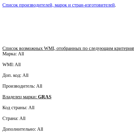
Список производителей, марок и стран-изготовителей
.
Список возможных WMI, отобранных по следующим критерия
Марка: All
WMI: All
Доп. код: All
Производитель: All
Владелец марки:
GRAS
Код страны: All
Страна: All
Дополнительно: All