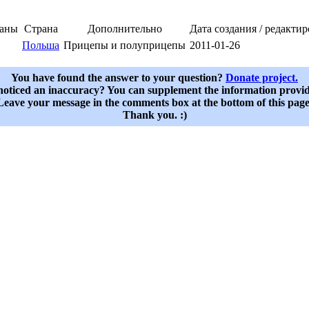
раны
Страна
Дополнительно
Дата создания / редакти
Польша
Прицепы и полуприцепы
2011-01-26
You have found the answer to your question?
Donate project.
oticed an inaccuracy? You can supplement the information provi
Leave your message in the comments box at the bottom of this page
Thank you. :)