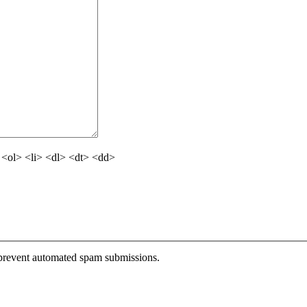
<ol> <li> <dl> <dt> <dd>
o prevent automated spam submissions.