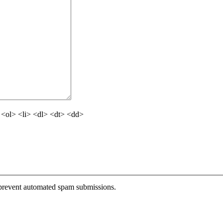
<ol> <li> <dl> <dt> <dd>
o prevent automated spam submissions.