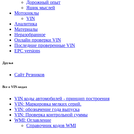
Дорожный опыт
Ящик мыслей
Мотоциклы
VIN
Аналитика
Материалы
Неразобранное
Онлайн проверки VIN
Последние проверенные VIN
EPC versions
Друзья
Сайт Резников
Все о VIN-кодах
VIN коды автомобилей - принцип построения
VIN: Маркировка мелких серий.
VIN: обозначение года выпуска
VIN: Проверка контрольной суммы
WMI: Оглавление
Справочник кодов WMI