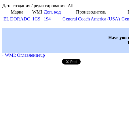
Дата создания / редактирования: All
Марка
WMI
Доп. код
Производитель
EL DORADO
1G9
194
General Coach America (USA)
Gen
Have you n
‹ WMI: Оглавление
up