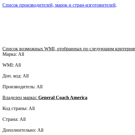
Список производителей, марок и стран-изготовителей
.
Список возможных WMI, отобранных по следующим критерия
Марка: All
WMI: All
Доп. код: All
Производитель: All
Владелец марки:
General Coach America
Код страны: All
Страна: All
Дополнительно: All