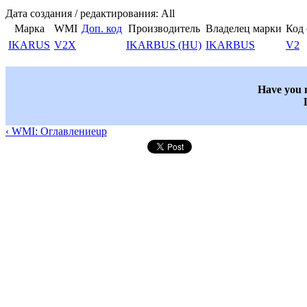
Дата создания / редактирования: All
Марка
WMI
Доп. код
Производитель
Владелец марки
Код
IKARUS
V2X
IKARBUS (HU)
IKARBUS
V2
Have you n
‹ WMI: Оглавление
up