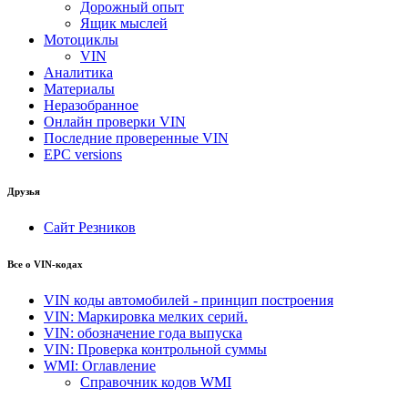
Дорожный опыт
Ящик мыслей
Мотоциклы
VIN
Аналитика
Материалы
Неразобранное
Онлайн проверки VIN
Последние проверенные VIN
EPC versions
Друзья
Сайт Резников
Все о VIN-кодах
VIN коды автомобилей - принцип построения
VIN: Маркировка мелких серий.
VIN: обозначение года выпуска
VIN: Проверка контрольной суммы
WMI: Оглавление
Справочник кодов WMI