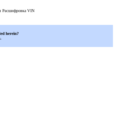
я
Расшифровка VIN
ded herein?
.