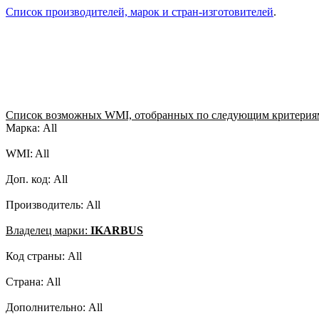
Список производителей, марок и стран-изготовителей
.
Список возможных WMI, отобранных по следующим критерия
Марка: All
WMI: All
Доп. код: All
Производитель: All
Владелец марки:
IKARBUS
Код страны: All
Страна: All
Дополнительно: All