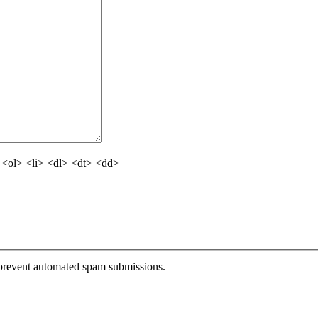
<ol> <li> <dl> <dt> <dd>
o prevent automated spam submissions.