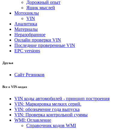
Дорожный опыт
Ящик мыслей
Мотоциклы
VIN
Аналитика
Материалы
Неразобранное
Онлайн проверки VIN
Последние проверенные VIN
EPC versions
Друзья
Сайт Резников
Все о VIN-кодах
VIN коды автомобилей - принцип построения
VIN: Маркировка мелких серий.
VIN: обозначение года выпуска
VIN: Проверка контрольной суммы
WMI: Оглавление
Справочник кодов WMI