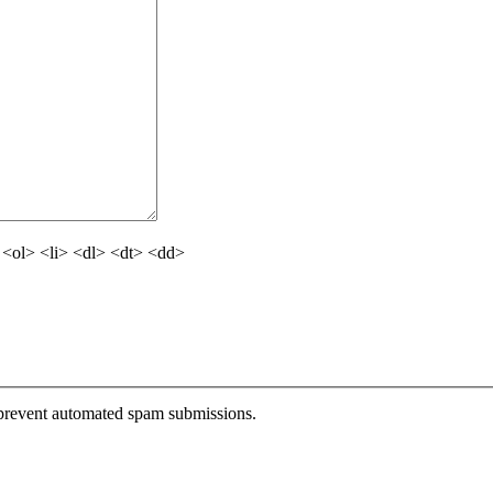
<ol> <li> <dl> <dt> <dd>
o prevent automated spam submissions.