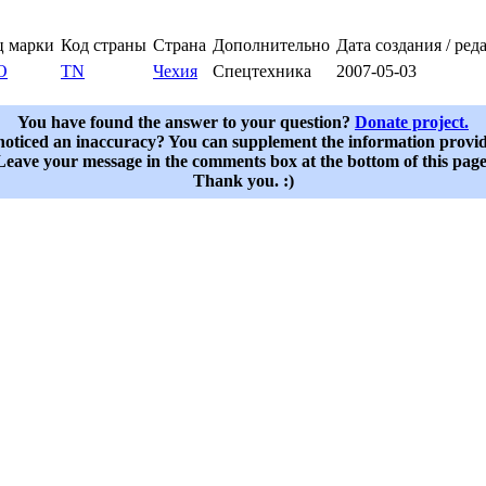
ц марки
Код страны
Страна
Дополнительно
Дата создания / ре
O
TN
Чехия
Спецтехника
2007-05-03
You have found the answer to your question?
Donate project.
oticed an inaccuracy? You can supplement the information provi
Leave your message in the comments box at the bottom of this page
Thank you. :)