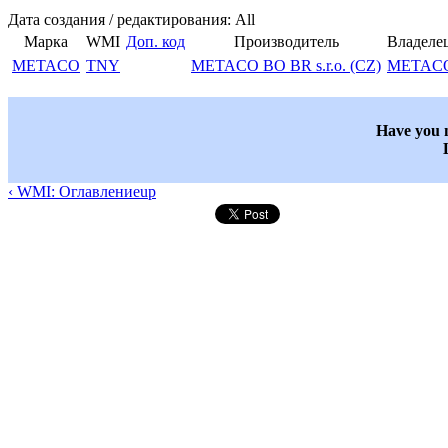
Дата создания / редактирования: All
Марка
WMI
Доп. код
Производитель
Владеле
METACO
TNY
METACO BO BR s.r.o. (CZ)
METAC
Have you n
‹ WMI: Оглавление
up