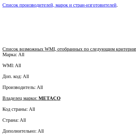
Список производителей, марок и стран-изготовителей
.
Список возможных WMI, отобранных по следующим критерия
Марка: All
WMI: All
Доп. код: All
Производитель: All
Владелец марки:
METACO
Код страны: All
Страна: All
Дополнительно: All