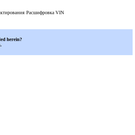
дактирования
Расшифровка VIN
ded herein?
.