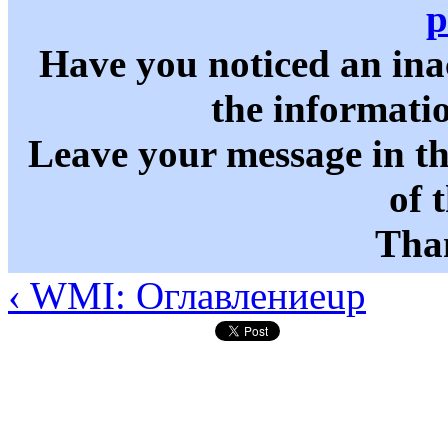
p
Have you noticed an in
the informati
Leave your message in t
of 
Than
‹ WMI: Оглавление
up