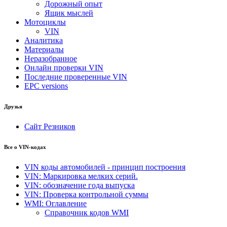
Дорожный опыт
Ящик мыслей
Мотоциклы
VIN
Аналитика
Материалы
Неразобранное
Онлайн проверки VIN
Последние проверенные VIN
EPC versions
Друзья
Сайт Резников
Все о VIN-кодах
VIN коды автомобилей - принцип построения
VIN: Маркировка мелких серий.
VIN: обозначение года выпуска
VIN: Проверка контрольной суммы
WMI: Оглавление
Справочник кодов WMI