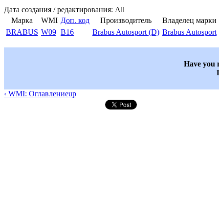
Дата создания / редактирования: All
Марка
WMI
Доп. код
Производитель
Владелец марки
BRABUS
W09
B16
Brabus Autosport (D)
Brabus Autosport
Have you n
‹ WMI: Оглавление
up