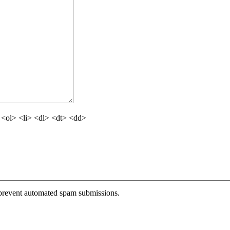
<ol> <li> <dl> <dt> <dd>
o prevent automated spam submissions.