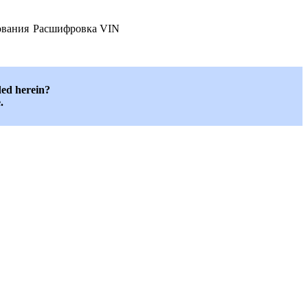
ования
Расшифровка VIN
ded herein?
.