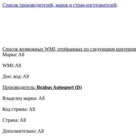
Список производителей, марок и стран-изготовителей
.
Список возможных WMI, отобранных по следующим критерия
Марка: All
WMI: All
Доп. код: All
Производитель:
Brabus Autosport (D)
Владелец марки: All
Код страны: All
Страна: All
Дополнительно: All