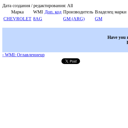
Дата создания / редактирования: All
Марка
WMI
Доп. код
Производитель
Владелец марки
CHEVROLET
8AG
GM (ARG)
GM
Have you n
‹ WMI: Оглавление
up