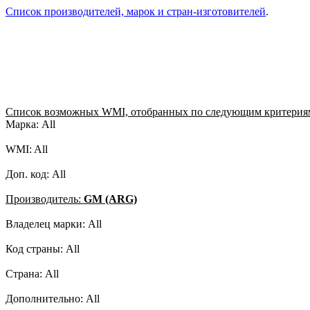
Список производителей, марок и стран-изготовителей
.
Список возможных WMI, отобранных по следующим критерия
Марка: All
WMI: All
Доп. код: All
Производитель:
GM (ARG)
Владелец марки: All
Код страны: All
Страна: All
Дополнительно: All