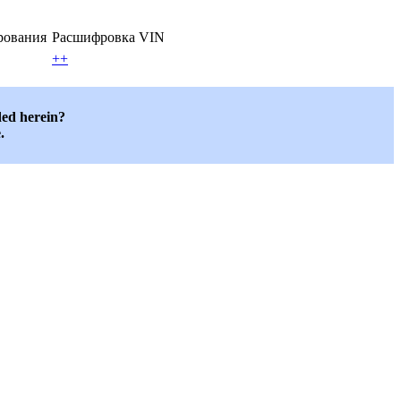
ирования
Расшифровка VIN
++
ded herein?
.