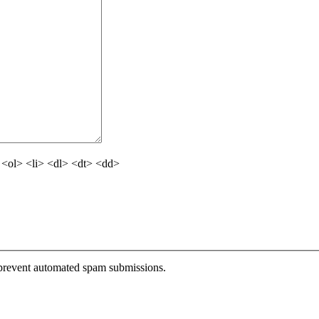
<ol> <li> <dl> <dt> <dd>
o prevent automated spam submissions.