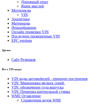
Дорожный опыт
Ящик мыслей
Мотоциклы
VIN
Аналитика
Материалы
Неразобранное
Онлайн проверки VIN
Последние проверенные VIN
EPC versions
Друзья
Сайт Резников
Все о VIN-кодах
VIN коды автомобилей - принцип построения
VIN: Маркировка мелких серий.
VIN: обозначение года выпуска
VIN: Проверка контрольной суммы
WMI: Оглавление
Справочник кодов WMI