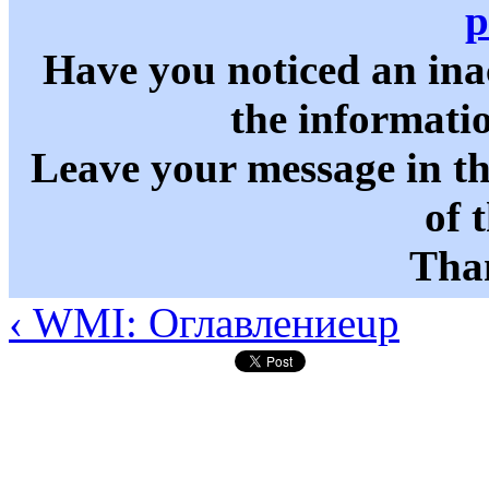
p
Have you noticed an in
the informati
Leave your message in t
of 
Than
‹ WMI: Оглавление
up