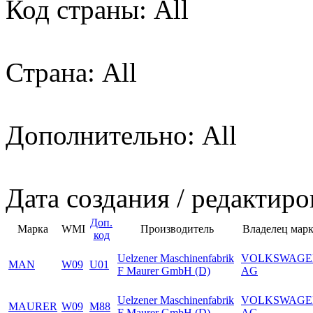
Код страны: All
Страна: All
Дополнительно: All
Дата создания / редактиро
Доп.
Марка
WMI
Производитель
Владелец мар
код
Uelzener Maschinenfabrik
VOLKSWAGE
MAN
W09
U01
F Maurer GmbH (D)
AG
Uelzener Maschinenfabrik
VOLKSWAGE
MAURER
W09
M88
F Maurer GmbH (D)
AG