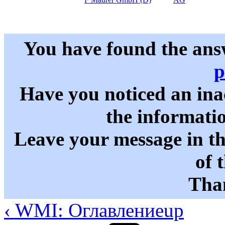
You have found the ans
p
Have you noticed an in
the informati
Leave your message in t
of 
Than
‹ WMI: Оглавление
up