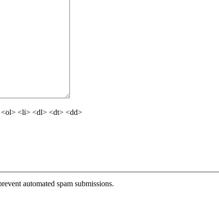
<ol> <li> <dl> <dt> <dd>
o prevent automated spam submissions.