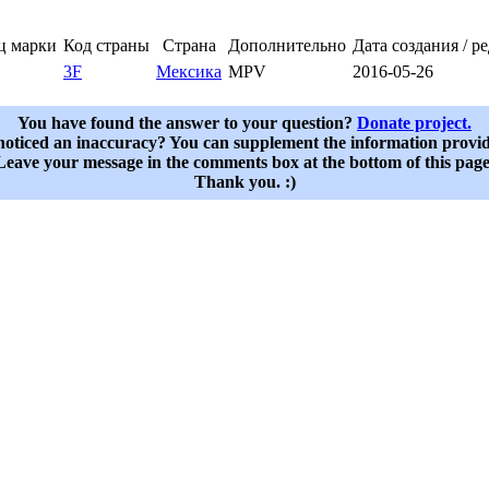
ц марки
Код страны
Страна
Дополнительно
Дата создания / р
3F
Мексика
MPV
2016-05-26
You have found the answer to your question?
Donate project.
oticed an inaccuracy? You can supplement the information provi
Leave your message in the comments box at the bottom of this page
Thank you. :)