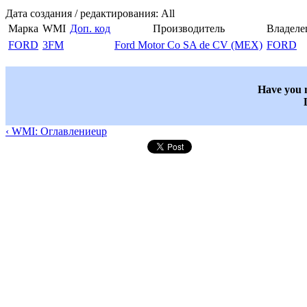
Дата создания / редактирования: All
Марка
WMI
Доп. код
Производитель
Владеле
FORD
3FM
Ford Motor Co SA de CV (MEX)
FORD
Have you n
‹ WMI: Оглавление
up