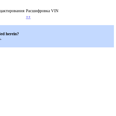
едактирования
Расшифровка VIN
++
ded herein?
.