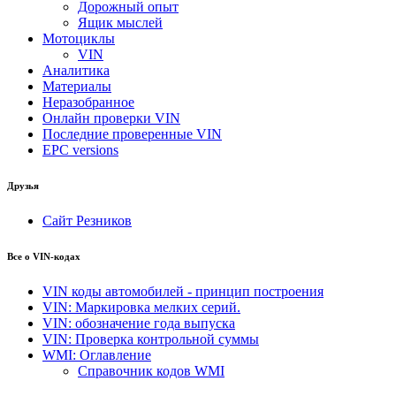
Дорожный опыт
Ящик мыслей
Мотоциклы
VIN
Аналитика
Материалы
Неразобранное
Онлайн проверки VIN
Последние проверенные VIN
EPC versions
Друзья
Сайт Резников
Все о VIN-кодах
VIN коды автомобилей - принцип построения
VIN: Маркировка мелких серий.
VIN: обозначение года выпуска
VIN: Проверка контрольной суммы
WMI: Оглавление
Справочник кодов WMI