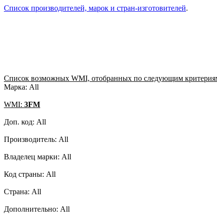
Список производителей, марок и стран-изготовителей
.
Список возможных WMI, отобранных по следующим критерия
Марка: All
WMI:
3FM
Доп. код: All
Производитель: All
Владелец марки: All
Код страны: All
Страна: All
Дополнительно: All