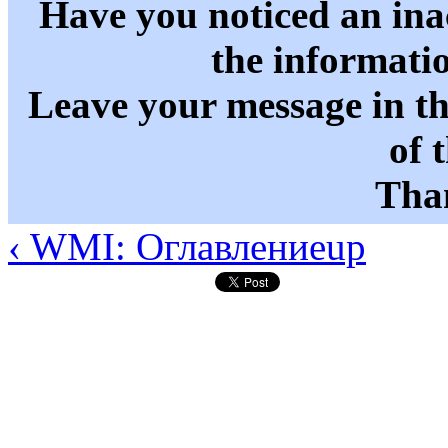
Have you noticed an in
the informati
Leave your message in t
of 
Than
‹ WMI: Оглавление
up