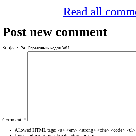
Read all comm
Post new comment
Subject:
Comment:
*
Allowed HTML tags: <a> <em> <strong> <cite> <code> <ul> 
Lines and paragraphs break automatically.