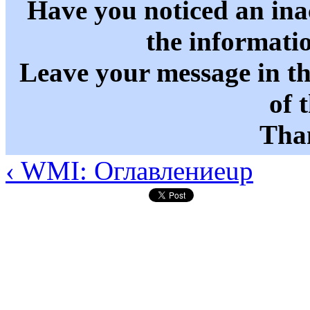
Have you noticed an in
the informati
Leave your message in t
of 
Than
‹ WMI: Оглавление
up