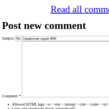
Read all comm
Post new comment
Subject:
Comment:
*
Allowed HTML tags: <a> <em> <strong> <cite> <code> <ul> 
Lines and paragraphs break automatically.