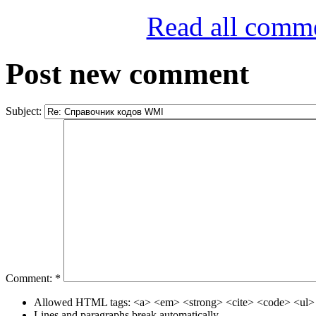
Read all comm
Post new comment
Subject:
Comment:
*
Allowed HTML tags: <a> <em> <strong> <cite> <code> <ul> 
Lines and paragraphs break automatically.