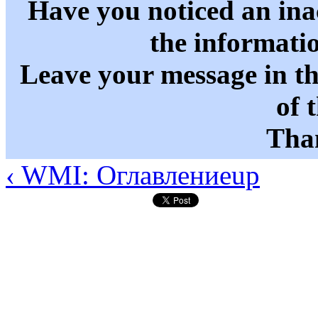
Have you noticed an in
the informati
Leave your message in t
of 
Than
‹ WMI: Оглавление
up