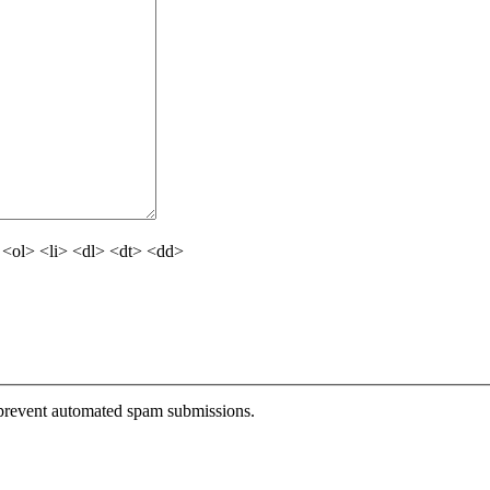
<ol> <li> <dl> <dt> <dd>
o prevent automated spam submissions.