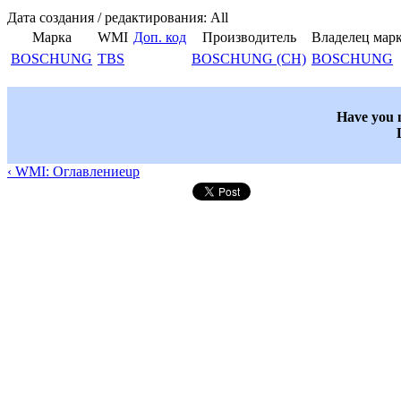
Дата создания / редактирования: All
Марка
WMI
Доп. код
Производитель
Владелец мар
BOSCHUNG
TBS
BOSCHUNG (CH)
BOSCHUNG
Have you n
‹ WMI: Оглавление
up