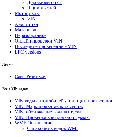
Дорожный опыт
Ящик мыслей
Мотоциклы
VIN
Аналитика
Материалы
Неразобранное
Онлайн проверки VIN
Последние проверенные VIN
EPC versions
Друзья
Сайт Резников
Все о VIN-кодах
VIN коды автомобилей - принцип построения
VIN: Маркировка мелких серий.
VIN: обозначение года выпуска
VIN: Проверка контрольной суммы
WMI: Оглавление
Справочник кодов WMI