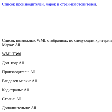
Список производителей, марок и стран-изготовителей
.
Список возможных WMI, отобранных по следующим критерия
Марка: All
WMI:
TW0
Доп. код: All
Производитель: All
Владелец марки: All
Код страны: All
Страна: All
Дополнительно: All