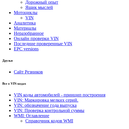
Дорожный опыт
Ящик мыслей
Мотоциклы
VIN
Аналитика
Материалы
Неразобранное
Онлайн проверки VIN
Последние проверенные VIN
EPC versions
Друзья
Сайт Резников
Все о VIN-кодах
VIN коды автомобилей - принцип построения
VIN: Маркировка мелких серий.
VIN: обозначение года выпуска
VIN: Проверка контрольной суммы
WMI: Оглавление
Справочник кодов WMI