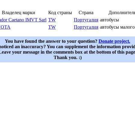
Владелец марки
Код страны
Страна
Дополнител
ador Caetano IMVT Sarl
TW
Португалия
автобусы
YOTA
TW
Португалия
автобусы малого
You have found the answer to your question?
Donate project.
oticed an inaccuracy? You can supplement the information provi
Leave your message in the comments box at the bottom of this page
Thank you. :)