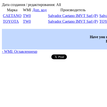
Дата создания / редактирования: All
Марка
WMI
Доп. код
Производитель
CAETANO
TW0
Salvador Caetano IMVT Sarl (P)
Salv
TOYOTA
TW0
Salvador Caetano IMVT Sarl (P)
TO
Have you n
‹ WMI: Оглавление
up