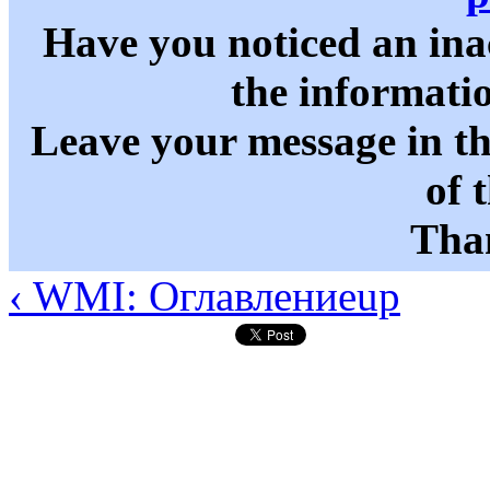
Have you noticed an in
the informati
Leave your message in t
of 
Than
‹ WMI: Оглавление
up