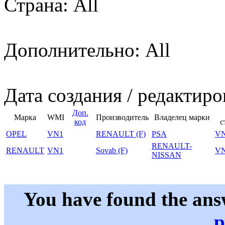
Страна: All
Дополнительно: All
Дата создания / редактиро
Доп.
Марка
WMI
Производитель
Владелец марки
код
с
OPEL
VN1
RENAULT (F)
PSA
V
RENAULT-
RENAULT
VN1
Sovab (F)
V
NISSAN
You have found the ans
p