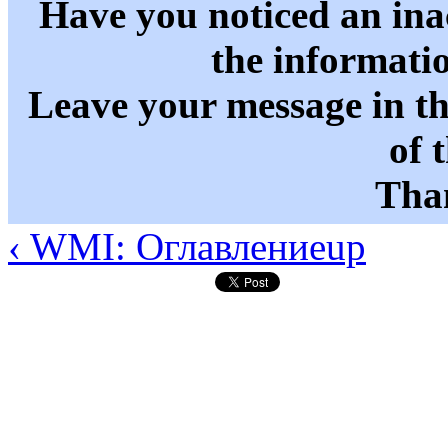
Have you noticed an in
the informati
Leave your message in t
of 
Than
‹ WMI: Оглавление
up