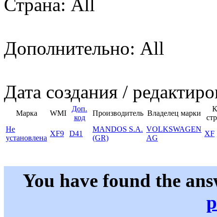
Страна: All
Дополнительно: All
Дата создания / редактиро
Доп.
К
Марка
WMI
Производитель
Владелец марки
код
ст
Не
MANDOS S.A.
VOLKSWAGEN
XF9
D41
XF
установлена
(GR)
AG
You have found the ans
p