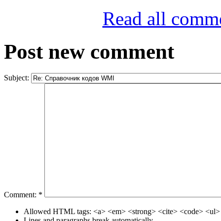
Read all comm
Post new comment
Subject:
Comment:
*
Allowed HTML tags: <a> <em> <strong> <cite> <code> <ul> 
Lines and paragraphs break automatically.