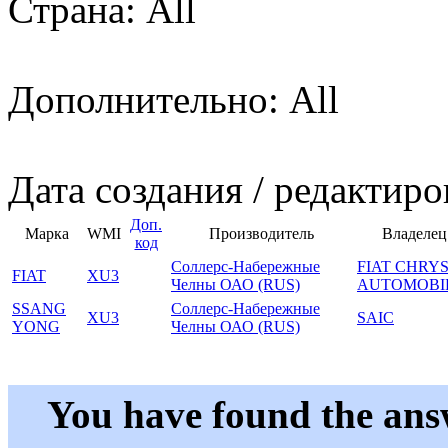
Страна: All
Дополнительно: All
Дата создания / редактиро
Доп.
Марка
WMI
Производитель
Владелец
код
Соллерс-Набережные
FIAT CHRY
FIAT
XU3
Челны ОАО (RUS)
AUTOMOBI
SSANG
Соллерс-Набережные
XU3
SAIC
YONG
Челны ОАО (RUS)
You have found the ans