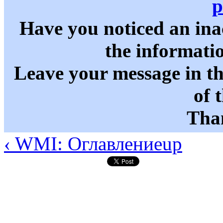
p
Have you noticed an in
the informati
Leave your message in t
of 
Than
‹ WMI: Оглавление
up