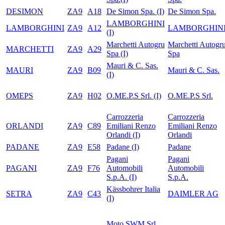
DESIMON
ZA9
A18
De Simon Spa. (I)
De Simon Spa.
LAMBORGHINI
LAMBORGHINI
ZA9
A12
LAMBORGHIN
(I)
Marchetti Autogru
Marchetti Autogr
MARCHETTI
ZA9
A29
Spa (I)
Spa
Mauri & C. Sas.
MAURI
ZA9
B09
Mauri & C. Sas.
(I)
OMEPS
ZA9
H02
O.ME.P.S Srl. (I)
O.ME.P.S Srl.
Carrozzeria
Carrozzeria
ORLANDI
ZA9
C89
Emiliani Renzo
Emiliani Renzo
Orlandi (I)
Orlandi
PADANE
ZA9
E58
Padane (I)
Padane
Pagani
Pagani
PAGANI
ZA9
F76
Automobili
Automobili
S.p.A. (I)
S.p.A.
Kässbohrer Italia
SETRA
ZA9
C43
DAIMLER AG
(I)
Moto SWM Srl