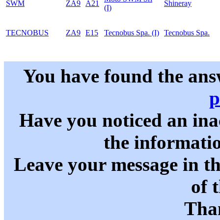
SWM
ZA9
A21
Shineray
(I)
TECNOBUS
ZA9
E15
Tecnobus Spa. (I)
Tecnobus Spa.
You have found the ans
p
Have you noticed an in
the informati
Leave your message in t
of 
Than