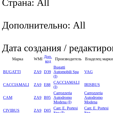
Страна: All
Дополнительно: All
Дата создания / редактиро
Доп.
Марка
WMI
Производитель
Владелец марки
код
Bugatti
BUGATTI
ZA9
D39
Automobili Spa
VAG
(I)
CACCIAMALI
CACCIAMALI
ZA9
E88
IRISBUS
(I)
Carrozzeria
Carrozzeria
CAM
ZA9
B95
Autodromo
Autodromo
Modena (I)
Modena
Carr. E. Portesi
Carr. E. Portesi
CIVIBUS
ZA9
D05
Spa.(I)
Spa.