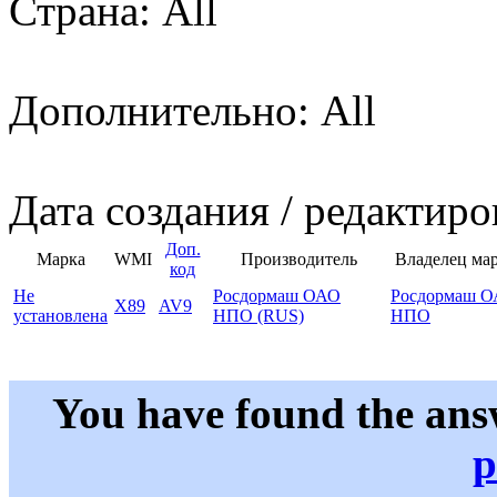
Страна: All
Дополнительно: All
Дата создания / редактиро
Доп.
Марка
WMI
Производитель
Владелец ма
код
Не
Росдормаш ОАО
Росдормаш 
X89
AV9
установлена
НПО (RUS)
НПО
You have found the ans
p