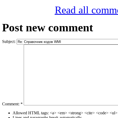
Read all comm
Post new comment
Subject:
Comment:
*
Allowed HTML tags: <a> <em> <strong> <cite> <code> <ul> 
Lines and paragraphs break automatically.