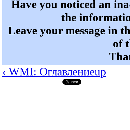
Have you noticed an in
the informati
Leave your message in t
of 
Than
‹ WMI: Оглавление
up