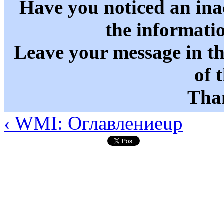
Have you noticed an in
the informati
Leave your message in t
of 
Than
‹ WMI: Оглавление
up