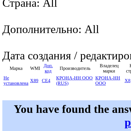
Страна: All
Дополнительно: All
Дата создания / редактиро
Доп.
Владелец
Марка
WMI
Производитель
код
марки
ст
Не
КРОНА-НН ООО
КРОНА-НН
X89
CE4
X8
установлена
(RUS)
ООО
You have found the ans
p