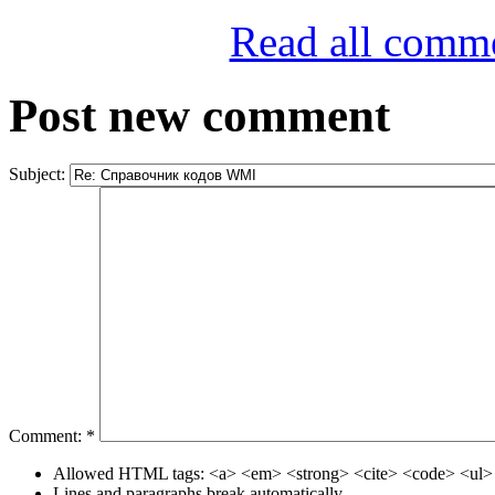
Read all comm
Post new comment
Subject:
Comment:
*
Allowed HTML tags: <a> <em> <strong> <cite> <code> <ul> 
Lines and paragraphs break automatically.