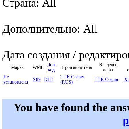
Страна: All
Дополнительно: All
Дата создания / редактиро
Доп.
Владелец
Марка
WMI
Производитель
код
марки
Не
ТПК София
X89
DH7
ТПК София
X
установлена
(RUS)
You have found the ans
p