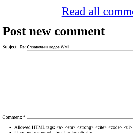
Read all comm
Post new comment
Subject:
Comment:
*
Allowed HTML tags: <a> <em> <strong> <cite> <code> <ul> 
Lines and paragraphs break automatically.