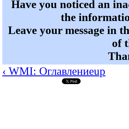
Have you noticed an in
the informati
Leave your message in t
of 
Than
‹ WMI: Оглавление
up