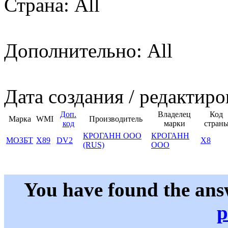
Страна: All
Дополнительно: All
Дата создания / редактиро
Доп.
Владелец
Код
Марка
WMI
Производитель
код
марки
стран
КРОГАНН ООО
КРОГАНН
МОЗБТ
X89
DV2
X8
(RUS)
ООО
You have found the ans
p