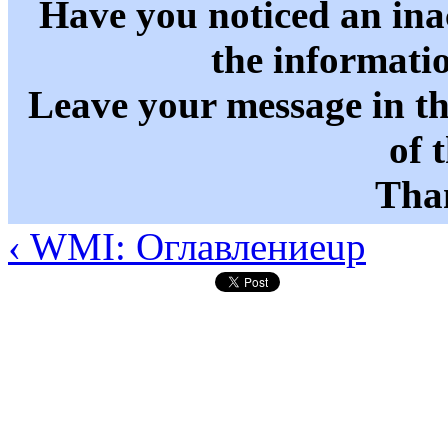
Have you noticed an in
the informati
Leave your message in t
of 
Than
‹ WMI: Оглавление
up