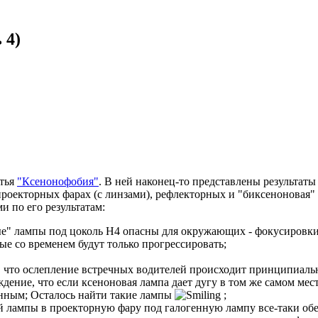
 4)
атья
"Ксенонофобия"
. В ней наконец-то представлены результат
оекторных фарах (с линзами), рефлекторных и "биксеноновая" л
и по его результатам:
ые" лампы под цоколь H4 опасны для окружающих - фокусировки
е со временем будут только прогрессировать;
я, что ослепление встречных водителей происходит принципиаль
ение, что если ксеноновая лампа дает дугу в том же самом мест
ренным; Осталось найти такие лампы
;
ой лампы в проекторную фару под галогенную лампу все-таки об