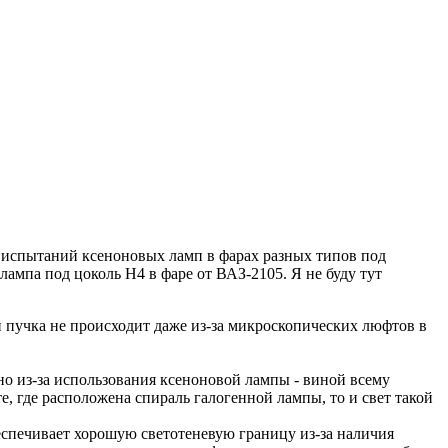
ы испытаний ксеноновых ламп в фарах разных типов под
ампа под цоколь H4 в фаре от ВАЗ-2105. Я не буду тут
 пучка не происходит даже из-за микроскопических люфтов в
но из-за использования ксеноновой лампы - виной всему
е, где расположена спираль галогенной лампы, то и свет такой
еспечивает хорошую светотеневую границу из-за наличия