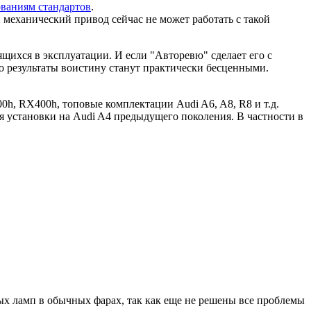
ованиям стандартов
.
 механический привод сейчас не может работать с такой
щихся в эксплуатации. И если "Авторевю" сделает его с
го результаты воистину станут практически бесценными.
0h, RX400h, топовые комплектации Audi A6, A8, R8 и т.д.
ля установки на Audi A4 предыдущего поколения. В частности в
ых ламп в обычных фарах, так как еще не решены все проблемы