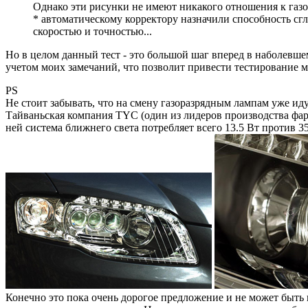
Однако эти рисунки не имеют никакого отношения к газ
* автоматическому корректору назначили способность сгл
скоростью и точностью...
Но в целом данный тест - это большой шаг вперед в наболевше
учетом моих замечаний, что позволит привести тестирование м
PS
Не стоит забывать, что на смену газоразрядным лампам уже ид
Тайваньская компания TYC (один из лидеров производства фар)
ней система ближнего света потребляет всего 13.5 Вт против 3
Конечно это пока очень дорогое предложение и не может быть