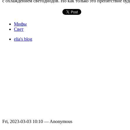
с охлаждением светодиодов. Но как только это препятствие буд
Мифы
Свет
elia's blog
Fri, 2023-03-03 10:10 — Anonymous