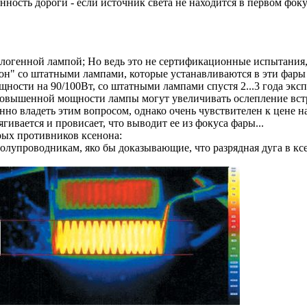
ность дороги - если источник света не находится в первом фокус
логенной лампой; Но ведь это не сертификационные испытания, 
нон" со штатными лампами, которые устанавливаются в эти фар
сти на 90/100Вт, со штатными лампами спустя 2...3 года эксп
овышенной мощности лампы могут увеличивать ослепление встре
о владеть этим вопросом, однако очень чувствителен к цене на
ивается и провисает, что выводит ее из фокуса фары...
рых противников ксенона:
олупроводникам, яко бы доказывающие, что разрядная дуга в кс