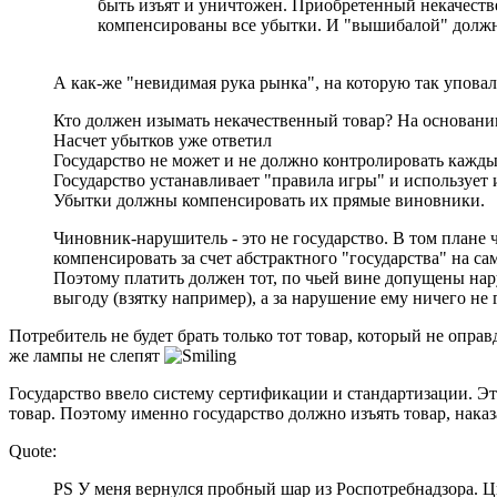
быть изъят и уничтожен. Приобретенный некачеств
компенсированы все убытки. И "вышибалой" должно
А как-же "невидимая рука рынка", на которую так уповал
Кто должен изымать некачественный товар? На основани
Насчет убытков уже ответил
Государство не может и не должно контролировать кажд
Государство устанавливает "правила игры" и использует
Убытки должны компенсировать их прямые виновники.
Чиновник-нарушитель - это не государство. В том плане 
компенсировать за счет абстрактного "государства" на са
Поэтому платить должен тот, по чьей вине допущены нару
выгоду (взятку например), а за нарушение ему ничего не 
Потребитель не будет брать только тот товар, который не опра
же лампы не слепят
Государство ввело систему сертификации и стандартизации. Э
товар. Поэтому именно государство должно изъять товар, наказ
Quote:
PS У меня вернулся пробный шар из Роспотребнадзора. 