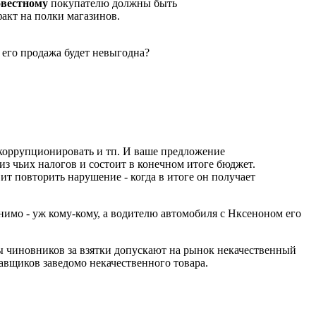
овестному
покупателю должны быть
акт на полки магазинов.
 его продажа будет невыгодна?
, коррупционировать и тп. И ваше предложение
 из чьих налогов и состоит в конечном итоге бюджет.
ит повторить нарушение - когда в итоге он получает
енимо - уж кому-кому, а водителю автомобиля с Нксеноном его
ы чиновников за взятки допускают на рынок некачественный
тавщиков заведомо некачественного товара.