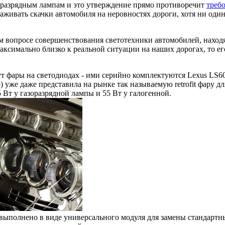
оразрядным лампам и это утверждение прямо противоречит
треб
аживать скачки автомобиля на неровностях дороги, хотя ни один
м вопросе совершенствования светотехники автомобилей, находя
аксимально близко к реальной ситуации на наших дорогах, то е
ут фары на светодиодах - ими серийно комплектуются Lexus LS60
 уже даже представила на рынке так называемую retrofit фару д
5 Вт у газоразрядной лампы и 55 Вт у галогенной.
 выполнено в виде универсального модуля для замены стандартн