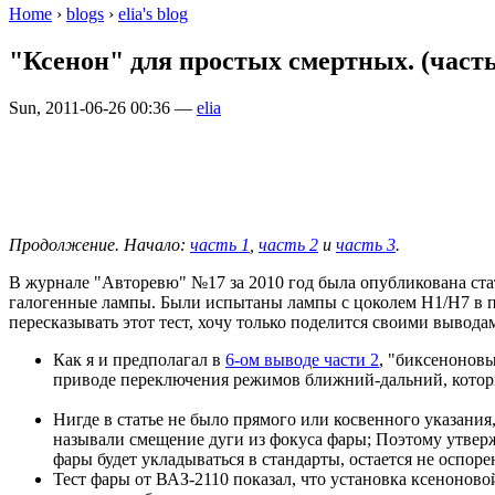
Home
›
blogs
›
elia's blog
"Ксенон" для простых смертных. (часть
Sun, 2011-06-26 00:36 —
elia
Продолжение. Начало:
часть 1
,
часть 2
и
часть 3
.
В журнале "Авторевю" №17 за 2010 год была опубликована ст
галогенные лампы. Были испытаны лампы с цоколем H1/H7 в пр
пересказывать этот тест, хочу только поделится своими выводам
Как я и предполагал в
6-ом выводе части 2
, "биксенонов
приводе переключения режимов ближний-дальний, которы
Нигде в статье не было прямого или косвенного указани
называли смещение дуги из фокуса фары; Поэтому утвержд
фары будет укладываться в стандарты, остается не оспо
Тест фары от ВАЗ-2110 показал, что установка ксенонов