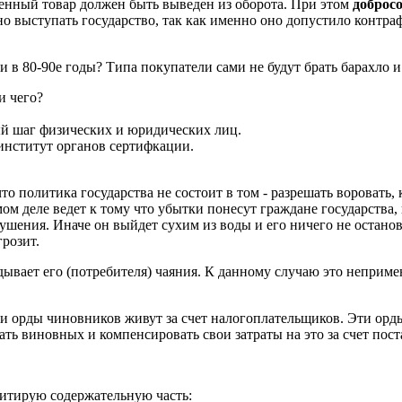
енный товар должен быть выведен из оборота. При этом
доброс
 выступать государство, так как именно оно допустило контраф
и в 80-90е годы? Типа покупатели сами не будут брать барахло и
и чего?
ый шаг физических и юридических лиц.
 институт органов сертифкации.
что политика государства не состоит в том - разрешать воровать
мом деле ведет к тому что убытки понесут граждане государства,
шения. Иначе он выйдет сухим из воды и его ничего не останов
грозит.
вдывает его (потребителя) чаяния. К данному случаю это неприм
ти орды чиновников живут за счет налогоплательщиков. Эти орд
ать виновных и компенсировать свои затраты на это за счет пос
Цитирую содержательную часть: