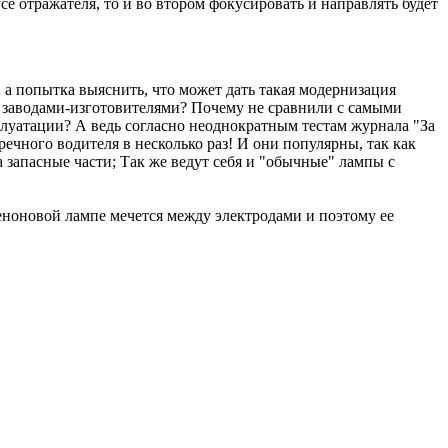
е отражателя, то и во втором фокусировать и направлять будет
а попытка выяснить, что может дать такая модернизация
ы заводами-изготовителями? Почему не сравнили с самыми
луатации? А ведь согласно неоднократным тестам журнала "За
чного водителя в несколько раз! И они популярны, так как
 запасные части; Так же ведут себя и "обычные" лампы с
еноновой лампе мечется между электродами и поэтому ее