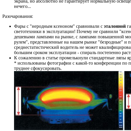
экрана, но абсолютно не гарантирует нормальную освещен
нечего...
Разочарования:
Фары с "неродным ксеноном" сравнивали с
эталонной
га
светотехники в эксплуатации! Почему не сравнили "ксе
дешевыми лампами на рынке, с лампами повышенной мощно
рулем", представленные на нашем рынке "безродные" и п
среднестатистический водитель не может квалифицированн
большим сроком эксплуатации - спираль постепенно растяг
К сожалению в статье промелькнули стандартные ляпы я
* использованы фотографии с какой-то конференции по п
труднее сфокусировать.