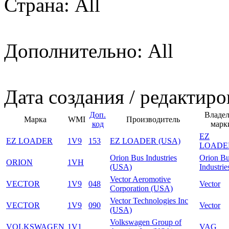
Страна: All
Дополнительно: All
Дата создания / редактиро
Доп.
Владе
Марка
WMI
Производитель
код
марк
EZ
EZ LOADER
1V9
153
EZ LOADER (USA)
LOADE
Orion Bus Industries
Orion B
ORION
1VH
(USA)
Industrie
Vector Aeromotive
VECTOR
1V9
048
Vector
Corporation (USA)
Vector Technologies Inc
VECTOR
1V9
090
Vector
(USA)
Volkswagen Group of
VOLKSWAGEN
1V1
VAG