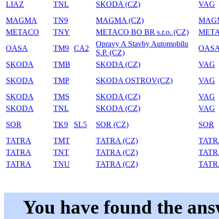
LIAZ
TNL
SKODA (CZ)
VAG
MAGMA
TN9
MAGMA (CZ)
MAG
METACO
TNY
METACO BO BR s.r.o. (CZ)
MET
Opravy A Stavby Automobilu
OASA
TM9
CA2
OAS
S.P. (CZ)
SKODA
TMB
SKODA (CZ)
VAG
SKODA
TMP
SKODA OSTROV(CZ)
VAG
SKODA
TMS
SKODA (CZ)
VAG
SKODA
TNL
SKODA (CZ)
VAG
SOR
TK9
SL5
SOR (CZ)
SOR
TATRA
TMT
TATRA (CZ)
TATR
TATRA
TNT
TATRA (CZ)
TATR
TATRA
TNU
TATRA (CZ)
TATR
You have found the ans