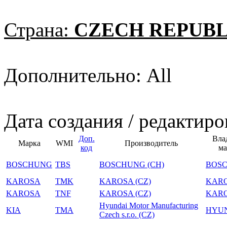
Страна:
CZECH REPUBL
Дополнительно: All
Дата создания / редактиро
Доп.
Вла
Марка
WMI
Производитель
код
ма
BOSCHUNG
TBS
BOSCHUNG (CH)
BOS
KAROSA
TMK
KAROSA (CZ)
KAR
KAROSA
TNF
KAROSA (CZ)
KAR
Hyundai Motor Manufacturing
KIA
TMA
HYU
Czech s.r.o. (CZ)