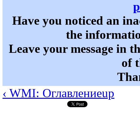
p
Have you noticed an in
the informati
Leave your message in t
of 
Than
‹ WMI: Оглавление
up