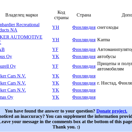
Код
Владелец марки
Страна
Допо
страны
bardier Recreational
YH
Финляндия
снегоходы
ducts NA
SKER AUTOMOTIVE
YH
Финляндия
Karma
C
AB
YF
Финляндия
Автоманипулят
bus Oy
YK
Финляндия
автобусы
Прицепы и полу
aurell Oy
YF
Финляндия
автомобилям
ker Cars N.V.
YK
Финляндия
ker Cars N.V.
YK
Финляндия
г. Нистад, Финл
ker Cars N.V.
YK
Финляндия
mas Oy
YK
Финляндия
You have found the answer to your question?
Donate project.
oticed an inaccuracy? You can supplement the information provi
Leave your message in the comments box at the bottom of this page
Thank you. :)