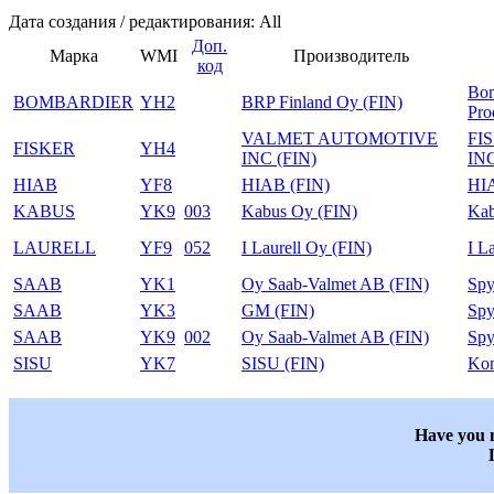
Дата создания / редактирования: All
Доп.
Марка
WMI
Производитель
код
Bom
BOMBARDIER
YH2
BRP Finland Oy (FIN)
Pro
VALMET AUTOMOTIVE
FI
FISKER
YH4
INC (FIN)
IN
HIAB
YF8
HIAB (FIN)
HI
KABUS
YK9
003
Kabus Oy (FIN)
Ka
LAURELL
YF9
052
I Laurell Oy (FIN)
I L
SAAB
YK1
Oy Saab-Valmet AB (FIN)
Spy
SAAB
YK3
GM (FIN)
Spy
SAAB
YK9
002
Oy Saab-Valmet AB (FIN)
Spy
SISU
YK7
SISU (FIN)
Ko
Have you n