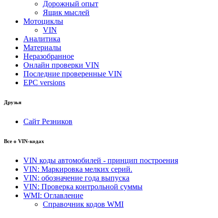
Дорожный опыт
Ящик мыслей
Мотоциклы
VIN
Аналитика
Материалы
Неразобранное
Онлайн проверки VIN
Последние проверенные VIN
EPC versions
Друзья
Сайт Резников
Все о VIN-кодах
VIN коды автомобилей - принцип построения
VIN: Маркировка мелких серий.
VIN: обозначение года выпуска
VIN: Проверка контрольной суммы
WMI: Оглавление
Справочник кодов WMI