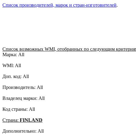
Список производителей, марок и стран-изготовителей
.
Список возможных WMI, отобранных по следующим критерия
Марка: All
WMI: All
Доп. код: All
Производитель: All
Владелец марки: All
Код страны: All
Страна:
FINLAND
Дополнительно: All